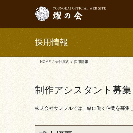
コ
ナ
ン
ビ
テ
ゲ
ン
ー
ツ
シ
へ
ョ
採用情報
ス
ン
キ
に
ッ
移
HOME
会社案内
採用情報
プ
動
制作アシスタント募集
株式会社サンプルでは一緒に働く仲間を募集