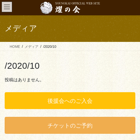
コ
ナ
ン
ビ
テ
ゲ
ン
ー
メディア
ツ
シ
へ
ョ
ス
ン
HOME
メディア
/2020/10
キ
に
ッ
移
プ
動
/2020/10
投稿はありません。
後援会へのご入会
チケットのご予約