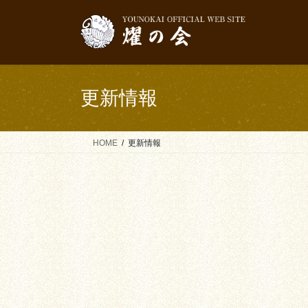
コ
ナ
ン
ビ
テ
ゲ
ン
ー
ツ
シ
へ
ョ
更新情報
ス
ン
キ
に
ッ
移
HOME
更新情報
プ
動