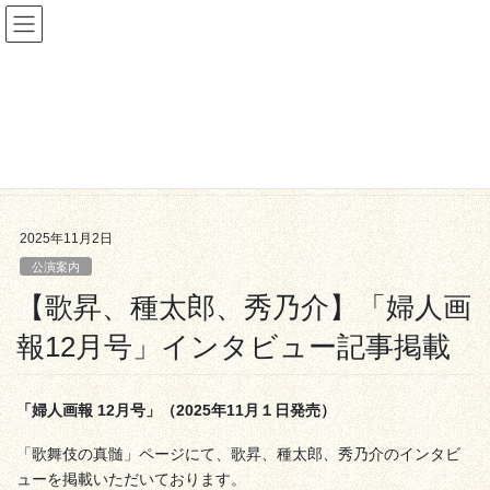
コ
ナ
ン
ビ
テ
ゲ
ン
ー
公演案内
ツ
シ
へ
ョ
ス
ン
HOME
公演案内
キ
に
【歌昇、種太郎、秀乃介】「婦人画報12月号」インタビュー記事掲載
ッ
移
プ
動
2025年11月2日
公演案内
【歌昇、種太郎、秀乃介】「婦人画
報12月号」インタビュー記事掲載
「婦人画報 12月号」（2025年11月１日発売）
「歌舞伎の真髄」ページにて、歌昇、種太郎、秀乃介のインタビ
ューを掲載いただいております。