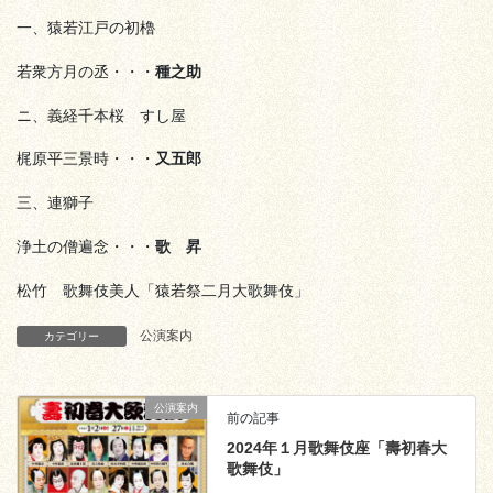
一、猿若江戸の初櫓
若衆方月の丞・・・
種之助
ニ、義経千本桜 すし屋
梶原平三景時・・・
又五郎
三、連獅子
浄土の僧遍念・・・
歌 昇
松竹 歌舞伎美人「猿若祭二月大歌舞伎」
公演案内
カテゴリー
公演案内
前の記事
2024年１月歌舞伎座「壽初春大
歌舞伎」