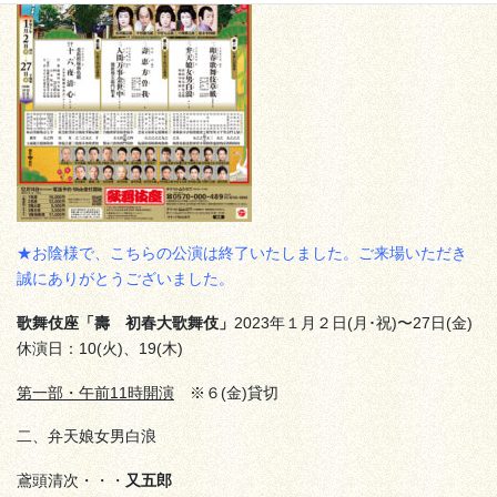
★お陰様で、こちらの公演は終了いたしました。ご来場いただき
誠にありがとうございました。
歌舞伎座「壽 初春大歌舞伎」
2023年１月２日(月･祝)〜27日(金)
休演日：10(火)、19(木)
第一部・午前11時開演
※６(金)貸切
二、弁天娘女男白浪
鳶頭清次・・・
又五郎