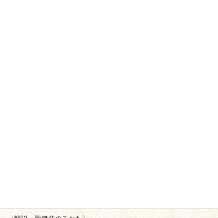
こちらの公演は終了いたしました。
★種之助が「歌舞伎のみかた」解説に対して、国立劇場特別賞を
いただきました。
国立劇場大劇場 令和３年６月歌舞伎鑑賞教室「人情噺文七元
結」
2021年６月２日(水)～23日(水) 休演日：７(月)、14(月)
11時開演/14時30分開演/18時開演(11日、18日のみ)
※