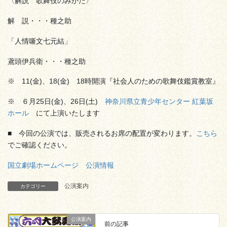
〈解説 歌舞伎のみかた〉
解 説・・・種之助
「人情噺文七元結」
鳶頭伊兵衛・・・種之助
※ 11(金)、18(金) 18時開演『社会人のための歌舞伎鑑賞教室』
※ ６月25日(金)、26日(土)
神奈川県立青少年センター 紅葉坂
ホール
にて上演いたします
■ 今回の公演では、販売されるお席の配置が変わります。
こちら
でご確認ください。
国立劇場ホームページ 公演情報
公演案内
カテゴリー
公演案内
前の記事