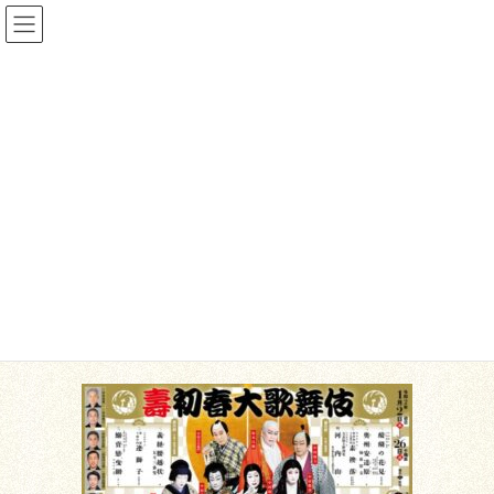
コ
ナ
ン
ビ
テ
ゲ
ン
ー
公演案内
ツ
シ
へ
ョ
ス
ン
HOME
公演案内
2020年１月 歌舞伎座「壽 初春大歌舞伎」
キ
に
ッ
移
プ
動
2020年10月18日
公演案内
2020年１月 歌舞伎座「壽 初春大
歌舞伎」