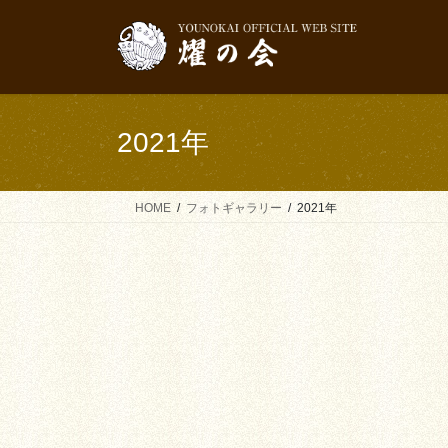
コ
ナ
ン
ビ
テ
ゲ
ン
ー
ツ
シ
へ
ョ
2021年
ス
ン
キ
に
ッ
移
HOME
フォトギャラリー
2021年
プ
動