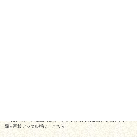
公演案内
2026年１月種之助 大阪松竹座
「壽 初春歌舞伎特別公演」
★お陰様でこちらの公演は終了いたしました。皆様のお運び、あ
りがとうございました。 大阪松竹座「壽 初春歌舞伎特別公演」
2026年１月７日(水)〜25日(日) 休演日:16日(金) 昼の部・午前11時
開演 一、菅原伝授手 […]
2025年11月2日
公演案内
【歌昇、種太郎、秀乃介】「婦人画報12月
号」インタビュー記事掲載
「婦人画報 12月号」（2025年11月１日発売） 「歌舞伎の真髄」
ページにて、歌昇、種太郎、秀乃介のインタビューを掲載いただ
いております。 誌面および、デジタル版でもご覧いただけます。
婦人画報デジタル版は こちら