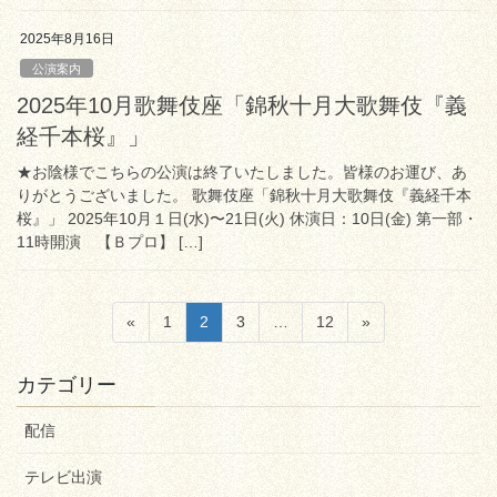
2025年8月16日
公演案内
2025年10月歌舞伎座「錦秋十月大歌舞伎『義
経千本桜』」
★お陰様でこちらの公演は終了いたしました。皆様のお運び、あ
りがとうございました。 歌舞伎座「錦秋十月大歌舞伎『義経千本
桜』」 2025年10月１日(水)〜21日(火) 休演日：10日(金) 第一部・
11時開演 【Ｂプロ】 […]
投
固
固
固
固
«
1
2
3
…
12
»
稿
定
定
定
定
ペ
ペ
ペ
ペ
の
カテゴリー
ー
ー
ー
ー
ペ
ジ
ジ
ジ
ジ
配信
ー
ジ
テレビ出演