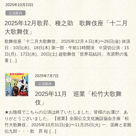
2025年10月23日
公演案内
2025年12月歌昇、種之助 歌舞伎座「十二月
大歌舞伎」
歌舞伎座「十二月大歌舞伎」 2025年12月４日(木)〜26日(金) 休演
日：10日(水)、18日(木) 第一部・午前11時開演 ※貸切公演：15
日(月)、17日(水)、20日(土) 超歌舞伎「世界花結詞」 市原野の鬼
童 […]
2025年7月7日
公演案内
2025年11月 巡業「松竹大歌舞
伎」
★お陰様でこちらの公演は終了いたしました。皆様のお運び、あ
りがとうございました。 【巡業】全国公立文化施設協会主催「松
竹大歌舞伎」 2025年10月31日(金)〜11月25日(火) 一、泥棒と若殿
伝九郎・・・歌 昇 松 […]