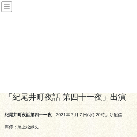
コ
ナ
ン
ビ
テ
ゲ
ン
ー
配信
ツ
シ
へ
ョ
ス
ン
HOME
配信
キ
に
2021年７月７日(水)20時 又五郎「紀尾井町夜話 第四十一夜」出演
ッ
移
プ
動
2021年6月27日
配信
2021年７月７日(水)20時 又五郎
「紀尾井町夜話 第四十一夜」出演
紀尾井町夜話第四十一夜
2021年７月７日(水) 20時より配信
席停：尾上松緑丈